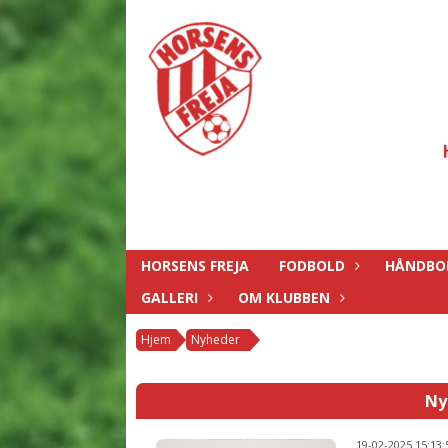
HORSENS FREJA
FODBOLD
HÅNDBO
GALLERI
OM KLUBBEN
Hjem
Nyheder
Ny
19-02-2025 15:13: