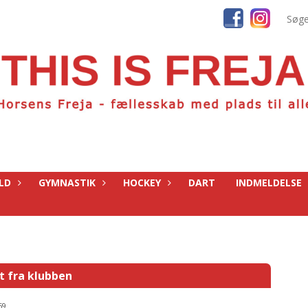
LD
GYMNASTIK
HOCKEY
DART
INDMELDELSE
t fra klubben
59