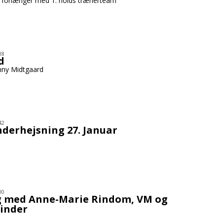
 forlænger med 1. holds trænerteam
18
d
nny Midtgaard
42
nderhejsning 27. Januar
00
g med Anne-Marie Rindom, VM og
inder