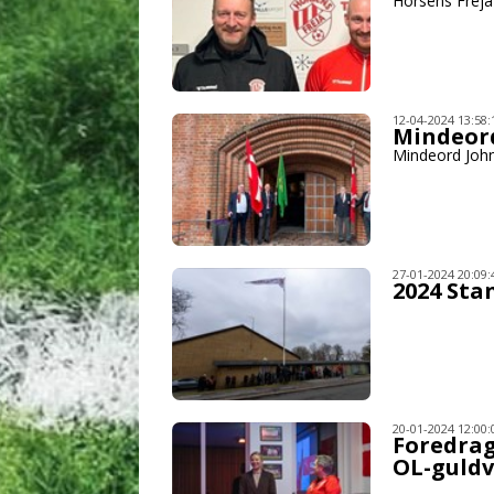
Horsens Freja
12-04-2024 13:58:
Mindeor
Mindeord Joh
27-01-2024 20:09:
2024 Sta
20-01-2024 12:00:
Foredra
OL-guldv