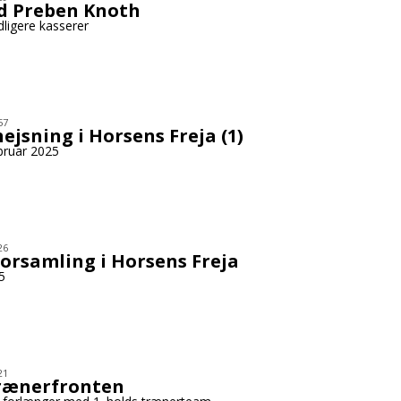
d Preben Knoth
dligere kasserer
57
ejsning i Horsens Freja (1)
ebruar 2025
26
orsamling i Horsens Freja
5
21
trænerfronten