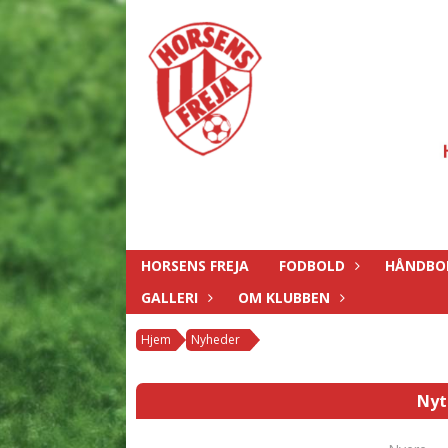
HORSENS FREJA
FODBOLD
HÅNDBO
GALLERI
OM KLUBBEN
Hjem
Nyheder
Nyt