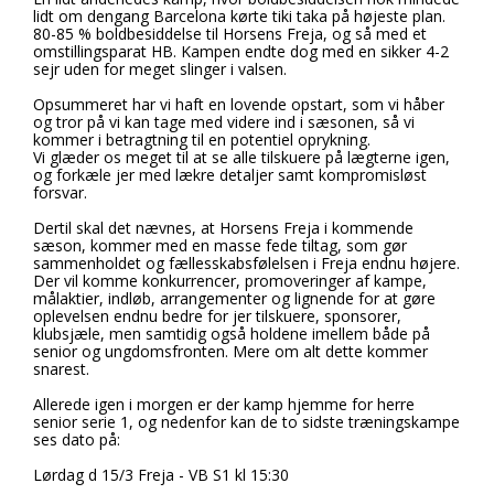
lidt om dengang Barcelona kørte tiki taka på højeste plan.
80-85 % boldbesiddelse til Horsens Freja, og så med et
omstillingsparat HB. Kampen endte dog med en sikker 4-2
sejr uden for meget slinger i valsen.
Opsummeret har vi haft en lovende opstart, som vi håber
og tror på vi kan tage med videre ind i sæsonen, så vi
kommer i betragtning til en potentiel oprykning.
Vi glæder os meget til at se alle tilskuere på lægterne igen,
og forkæle jer med lækre detaljer samt kompromisløst
forsvar.
Dertil skal det nævnes, at Horsens Freja i kommende
sæson, kommer med en masse fede tiltag, som gør
sammenholdet og fællesskabsfølelsen i Freja endnu højere.
Der vil komme konkurrencer, promoveringer af kampe,
målaktier, indløb, arrangementer og lignende for at gøre
oplevelsen endnu bedre for jer tilskuere, sponsorer,
klubsjæle, men samtidig også holdene imellem både på
senior og ungdomsfronten. Mere om alt dette kommer
snarest.
Allerede igen i morgen er der kamp hjemme for herre
senior serie 1, og nedenfor kan de to sidste træningskampe
ses dato på:
Lørdag d 15/3 Freja - VB S1 kl 15:30