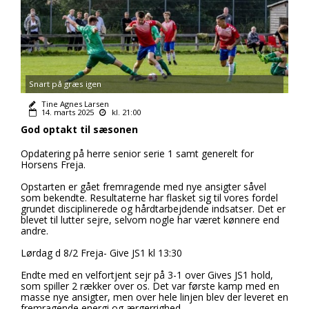
Snart på græs igen
Tine Agnes Larsen
14. marts 2025
kl. 21:00
God optakt til sæsonen
Opdatering på herre senior serie 1 samt generelt for
Horsens Freja.
Opstarten er gået fremragende med nye ansigter såvel
som bekendte. Resultaterne har flasket sig til vores fordel
grundet disciplinerede og hårdtarbejdende indsatser. Det er
blevet til lutter sejre, selvom nogle har været kønnere end
andre.
Lørdag d 8/2 Freja- Give JS1 kl 13:30
Endte med en velfortjent sejr på 3-1 over Gives JS1 hold,
som spiller 2 rækker over os. Det var første kamp med en
masse nye ansigter, men over hele linjen blev der leveret en
fremragende energi og ærgerrighed.