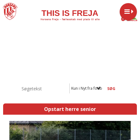
Kun i Nyt fra fodbold - herrer
Opstart herre senior