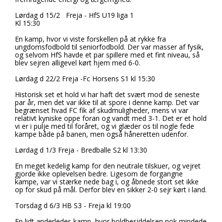
Lørdag d 15/2 Freja - HfS U19 liga 1
Kl 15:30
En kamp, hvor vi viste forskellen på at rykke fra
ungdomsfodbold til seniorfodbold. Der var masser af fysik,
og selvom HfS havde et par spillere med et fint niveau, så
blev sejren alligevel kørt hjem med 6-0.
Lørdag d 22/2 Freja -Fc Horsens S1 kl 15:30
Historisk set et hold vi har haft det svært mod de seneste
par år, men det var ikke til at spore i denne kamp. Det var
begrænset hvad FC fik af skudmuligheder, mens vi var
relativt kyniske oppe foran og vandt med 3-1. Det er et hold
vi er i pulje med til foråret, og vi glæder os til nogle fede
kampe både på banen, men også håneretten udenfor.
Lørdag d 1/3 Freja - Bredballe S2 kl 13:30
En meget kedelig kamp for den neutrale tilskuer, og vejret
gjorde ikke oplevelsen bedre. Ligesom de forgangne
kampe, var vi stærke nede bag i, og åbnede stort set ikke
op for skud på mål. Derfor blev en sikker 2-0 sejr kørt i land.
Torsdag d 6/3 HB S3 - Freja kl 19:00
En lidt anderledes kamp, hvor boldbesiddelsen nok mindede